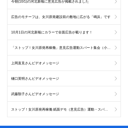
今朝(10/1)の河北新報に意見広告が掲載されました
広告のモチーフは、女川原発建設前の敷地に広がる「鳴浜」です
10月1日の河北新報にカラーで全面広告が載ります！
「ストップ！女川原発再稼働」意見広告運動スパート集会（小出裕章氏講演会）の動画を公開！
上岡直見さんビデオメッセージ
樋口英明さんビデオメッセージ
武藤類子さんビデオメッセージ
ストップ！女川原発再稼働 紙面デモ（意見広告）運動・スパート集会